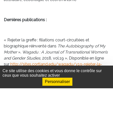
Dernières publications :
« Rejeter la greffe : filiations court-circuitées et
biographique réinventé dans
The Autobiography of My
Mother
»,
Wagadu : A Journal of Transnational Women’s
and Gender Studies
, 2018, vol.19 ». Disponible en ligne
sur
http://sites.cortland.edu/wagadu/v19-rejeter-la-
greffe/
Ce site utilise des cookies et vous donne le contrôle sur
ceux que vous souhaitez activer
Personnaliser
Département de littérature
française, francophone et